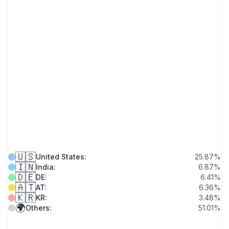
🇺🇸
United States
:
25.87
%
🇮🇳
India
:
6.87
%
🇩🇪
DE
:
6.41
%
🇦🇹
AT
:
6.36
%
🇰🇷
KR
:
3.48
%
🌍
Others
:
51.01
%