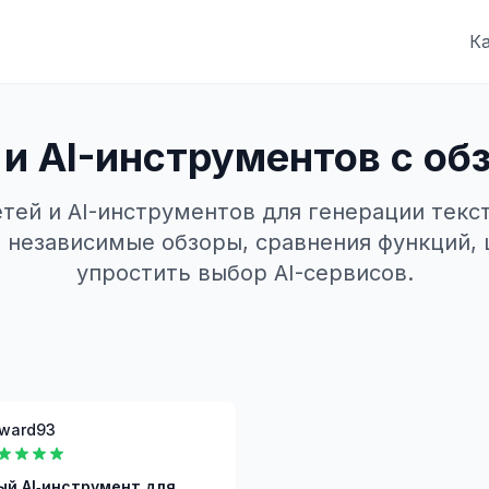
К
 и AI-инструментов с об
тей и AI-инструментов для генерации текст
 независимые обзоры, сравнения функций, 
упростить выбор AI-сервисов.
ward93
й AI‑инструмент для