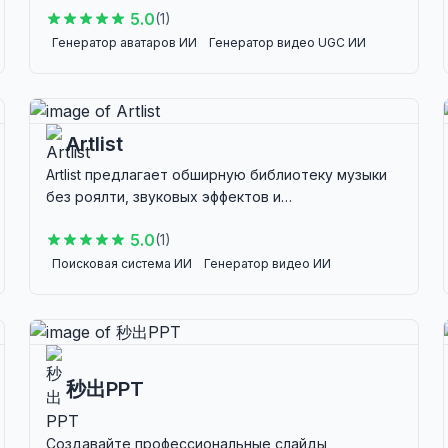
5.0
(
1
)
многоязычному контенту без сложных настроек.
Генератор аватаров ИИ
Генератор видео UGC ИИ
Генератор видео ИИ
ИИ-помощник для социальных сетей
И
Artlist
Artlist предлагает обширную библиотеку музыки
без роялти, звуковых эффектов и
видеоинструментов для создателей, идеально
5.0
(
1
)
подходящую для видеопродюсеров и
создателей контента.
Поисковая система ИИ
Генератор видео ИИ
Текст в речь
Редактор видео ИИ
ИИ-помощник для социальных сетей
Генератор маркетинговых планов
秒出PPT
Создавайте профессиональные слайды