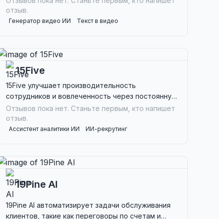
Отзывов пока нет. Станьте первым, кто напишет
динамичного контента.
отзыв.
Генератор видео ИИ
Текст в видео
И-помощник для социальных сетей
15Five
15Five улучшает производительность
сотрудников и вовлеченность через постоянную
обратную связь, что делает его идеальным для
Отзывов пока нет. Станьте первым, кто напишет
HR-руководителей и менеджеров, ищущих
отзыв.
эффективные решения для управления.
Ассистент аналитики ИИ
ИИ-рекрутинг
Совместная работа команды ИИ
19Pine AI
19Pine AI автоматизирует задачи обслуживания
клиентов, такие как переговоры по счетам и