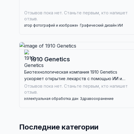
лицензировании и возможностях поиска с
использованием ИИ.
Отзывов пока нет. Станьте первым, кто напишет
отзыв.
Генератор фотографий и изображений ИИ
Графический дизайн ИИ
Редактор фото и изображений ИИ
Генератор цифрового маркетинга
1910 Genetics
Биотехнологическая компания 1910 Genetics
ускоряет открытие лекарств с помощью ИИ и
автоматизации, идеально подходит для
Отзывов пока нет. Станьте первым, кто напишет
фармацевтических компаний и
отзыв.
исследовательских учреждений.
Интеллектуальная обработка данных
Здравоохранение
Инструменты для исследований
Последние категории