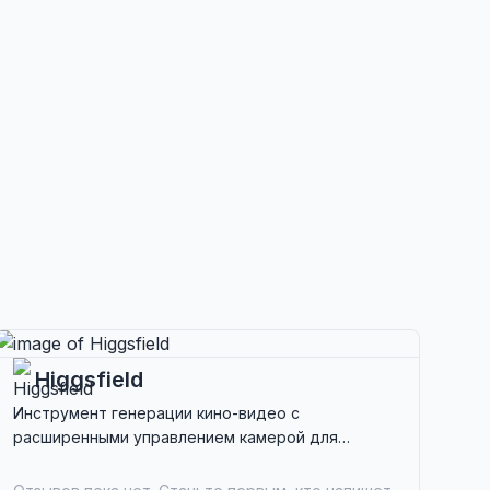
Higgsfield
Инструмент генерации кино-видео с
расширенными управлением камерой для
кинематографистов и создателей. Идеален для
производства высококачественного,