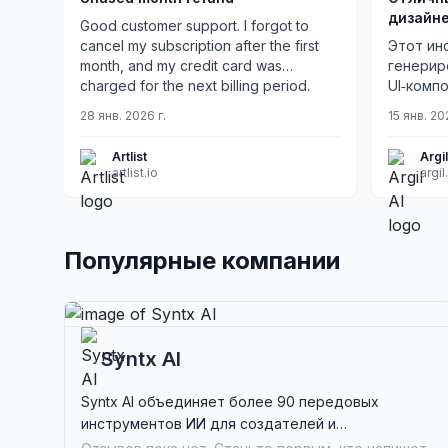
дизайн
Good customer support. I forgot to
cancel my subscription after the first
Этот ин
month, and my credit card was
генерир
charged for the next billing period.
UI‑комп
After contacting support, they
мою раб
28 янв. 2026 г.
15 янв. 20
reviewed the case and issued a refund
for the unused month. The issue was
Artlist
Argil
resolved quickly and without
artlist.io
argil
complications.
Популярные компании
Syntx AI
Syntx AI объединяет более 90 передовых
инструментов ИИ для создателей и
разработчиков, предлагая бесшовную