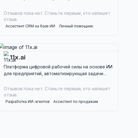
управление подписками, идеально подходит для
пользователей, которым необходимо
Отзывов пока нет. Станьте первым, кто напишет
эффективно решать проблемы.
отзыв.
Ассистент CRM на базе ИИ
Личный помощник
Инструменты продуктивности ИИ
Юридический ассистент
Управление контрактами ИИ
11x.ai
Платформа цифровой рабочей силы на основе ИИ
для предприятий, автоматизирующая задачи
продаж, такие как генерация лидов и назначение
встреч с автономными агентами.
Отзывов пока нет. Станьте первым, кто напишет
отзыв.
Разработка ИИ-агентов
Ассистент по продажам
Ассистент CRM на базе ИИ
Генерация лидов ИИ