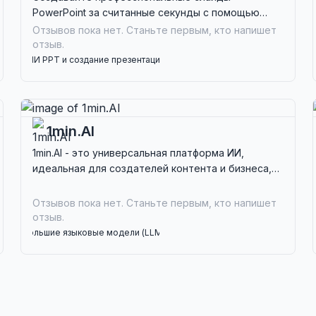
PowerPoint за считанные секунды с помощью
10sPPT, инструмента на основе ИИ, идеального
Отзывов пока нет. Станьте первым, кто напишет
для бизнес-профессионалов и педагогов,
отзыв.
стремящихся к эффективности.
ИИ PPT и создание презентаций
Ассистент по документам ИИ
Совместная работа команды ИИ
1min.AI
1min.AI - это универсальная платформа ИИ,
идеальная для создателей контента и бизнеса,
предлагающая инструменты для редактирования
текста, изображений, аудио и видео.
Отзывов пока нет. Станьте первым, кто напишет
отзыв.
Большие языковые модели (LLMs)
Генератор цифрового маркетинга
Генератор контента ИИ
Генератор фотографий и изображений ИИ