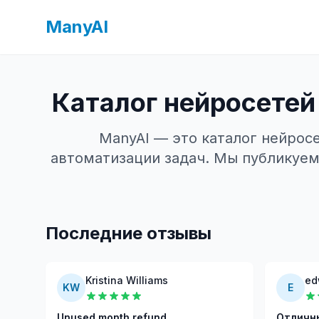
ManyAI
Каталог нейросетей
ManyAI — это каталог нейросе
автоматизации задач. Мы публикуем
Последние отзывы
Kristina Williams
ed
KW
E
Unused month refund
Отличны