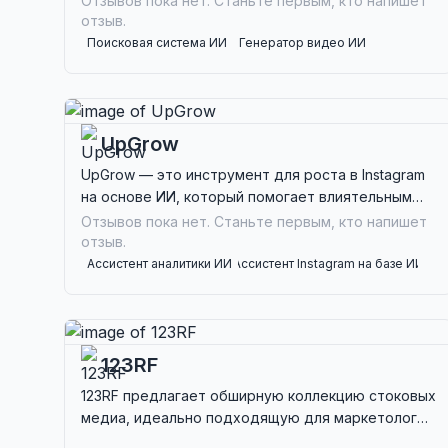
Отзывов пока нет. Станьте первым, кто напишет
мультимодальную генерацию контента.
отзыв.
Идеально подходит для маркетологов,
Поисковая система ИИ
Генератор видео ИИ
дизайнеров и программистов.
Текст в речь
Генератор музыки ИИ
Помощник по коду ИИ
UpGrow
UpGrow — это инструмент для роста в Instagram
на основе ИИ, который помогает влиятельным
лицам, брендам и компаниям органически
Отзывов пока нет. Станьте первым, кто напишет
увеличивать количество подписчиков и
отзыв.
вовлеченность.
Ассистент аналитики ИИ
Ассистент Instagram на базе ИИ
Генератор цифрового маркетинга
ИИ-помощник для социальных сетей
123RF
123RF предлагает обширную коллекцию стоковых
медиа, идеально подходящую для маркетологов
и создателей, нуждающихся в гибком