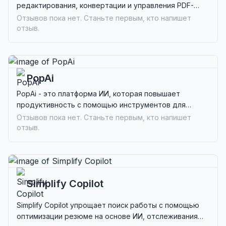
редактирования, конвертации и управления PDF-
документами. Идеально подходит для
Отзывов пока нет. Станьте первым, кто напишет
профессионалов, которым нужна эффективная
отзыв.
работа с PDF без установок.
PopAi
PopAi - это платформа ИИ, которая повышает
продуктивность с помощью инструментов для
взаимодействия с документами, создания контента
Отзывов пока нет. Станьте первым, кто напишет
и дизайна презентаций, идеально подходящая для
отзыв.
креативщиков и профессионалов.
Simplify Copilot
Simplify Copilot упрощает поиск работы с помощью
оптимизации резюме на основе ИИ, отслеживания