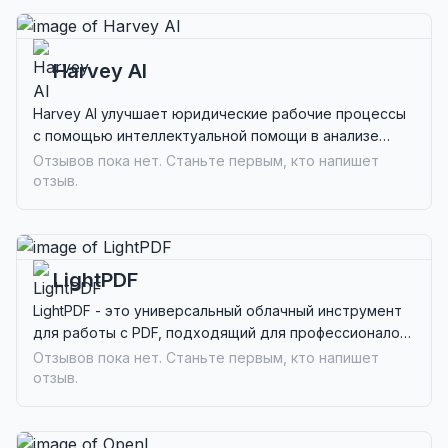
Harvey AI
Harvey AI улучшает юридические рабочие процессы
с помощью интеллектуальной помощи в анализе
документов, составлении и соблюдении норм.
Отзывов пока нет. Станьте первым, кто напишет
Идеально подходит для юридических фирм и
отзыв.
юридических команд.
LightPDF
LightPDF - это универсальный облачный инструмент
для работы с PDF, подходящий для профессионалов
и исследователей, ищущих комплексные
Отзывов пока нет. Станьте первым, кто напишет
возможности редактирования, конвертации и
отзыв.
управления.