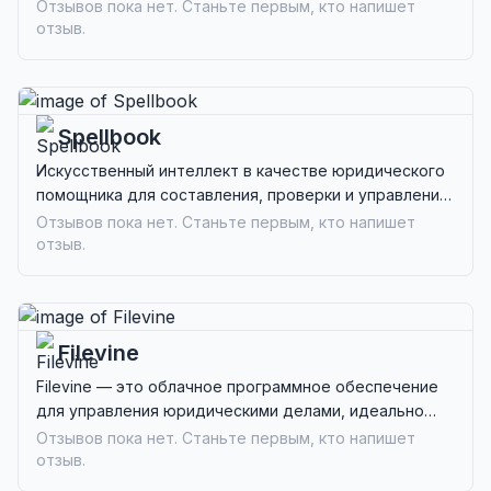
заявок и автоматизированных отправок, идеально
Отзывов пока нет. Станьте первым, кто напишет
подходит для соискателей.
отзыв.
Spellbook
Искусственный интеллект в качестве юридического
помощника для составления, проверки и управления
контрактами в Microsoft Word, идеально подходит
Отзывов пока нет. Станьте первым, кто напишет
для юридических специалистов, стремящихся к
отзыв.
эффективности.
Filevine
Filevine — это облачное программное обеспечение
для управления юридическими делами, идеально
подходящее для средних и крупных юридических
Отзывов пока нет. Станьте первым, кто напишет
фирм, упрощающее рабочие процессы и улучшая
отзыв.
коммуникацию с клиентами.