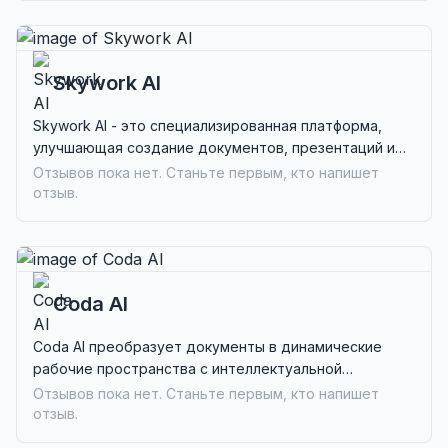
Skywork AI
Skywork AI - это специализированная платформа,
улучшающая создание документов, презентаций и
мультимедиа для профессионалов, нуждающихся в
Отзывов пока нет. Станьте первым, кто напишет
контенте, основанном на исследованиях.
отзыв.
Coda AI
Coda AI преобразует документы в динамические
рабочие пространства с интеллектуальной
генерацией контента и автоматизацией задач, что
Отзывов пока нет. Станьте первым, кто напишет
идеально подходит для команд, работающих
отзыв.
совместно.