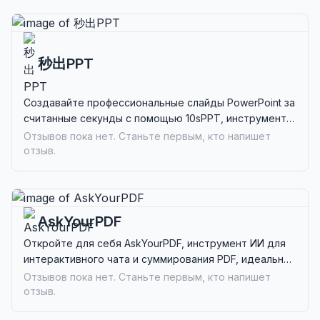
秒出PPT
Создавайте профессиональные слайды PowerPoint за
считанные секунды с помощью 10sPPT, инструмента
на основе ИИ, идеального для бизнес-
Отзывов пока нет. Станьте первым, кто напишет
профессионалов и педагогов, стремящихся к
отзыв.
эффективности.
AskYourPDF
Откройте для себя AskYourPDF, инструмент ИИ для
интерактивного чата и суммирования PDF, идеальный
для академиков, профессионалов и студентов,
Отзывов пока нет. Станьте первым, кто напишет
стремящихся к эффективному управлению
отзыв.
документами.