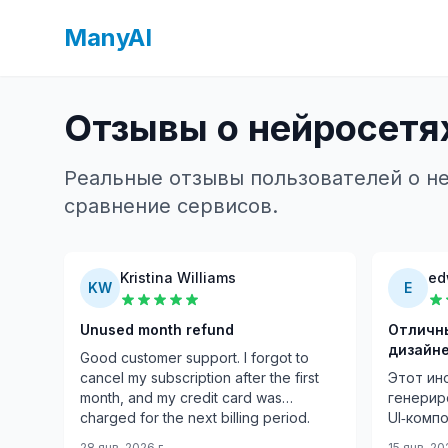
ManyAI
Отзывы о нейросетях
Реальные отзывы пользователей о не
сравнение сервисов.
Kristina Williams
ed
KW
E
Unused month refund
Отличны
дизайн
Good customer support. I forgot to
cancel my subscription after the first
Этот ин
month, and my credit card was
генерир
charged for the next billing period.
UI‑комп
After contacting support, they
мою раб
28 янв. 2026 г.
15 янв. 20