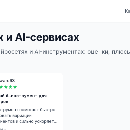
К
 и AI-сервисах
йросетях и AI-инструментах: оценки, плюсы
ward93
й AI‑инструмент для
еров
струмент помогает быстро
овать вариации
онентов и сильно ускоряет
оту.
26 г.