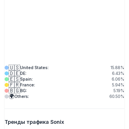
🇺🇸
United States
:
15.88
%
🇩🇪
DE
:
6.43
%
🇪🇸
Spain
:
6.06
%
🇫🇷
France
:
5.94
%
🇧🇬
BG
:
5.19
%
🌍
Others
:
60.50
%
Тренды трафика Sonix