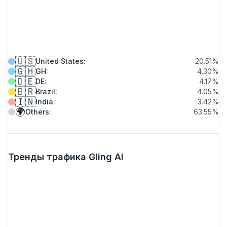
🇺🇸
United States
:
20.51
%
🇬🇭
GH
:
4.30
%
🇩🇪
DE
:
4.17
%
🇧🇷
Brazil
:
4.05
%
🇮🇳
India
:
3.42
%
🌍
Others
:
63.55
%
Тренды трафика Gling AI