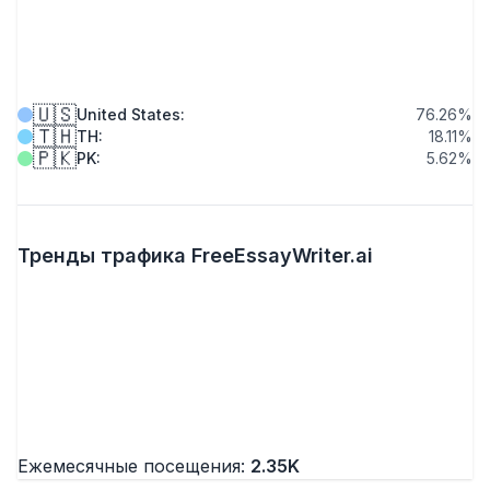
🇺🇸
United States
:
76.26
%
🇹🇭
TH
:
18.11
%
🇵🇰
PK
:
5.62
%
Тренды трафика FreeEssayWriter.ai
Ежемесячные посещения:
2.35K